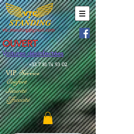
VTC
STANDING
vtc.standing@gmail.com
OUVERT
V
oitures désinfectées
+33 7 81 74 93 02
​VIP
Service
Confort
Sécurité
Efficacité