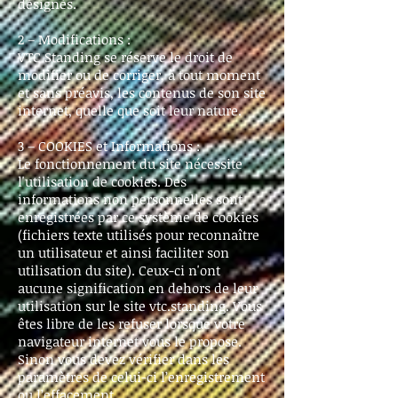
désignés.
2 – Modifications :
VTC Standing se réserve le droit de
modifier ou de corriger, à tout moment
et sans préavis, les contenus de son site
internet, quelle que soit leur nature.
3 – COOKIES et Informations :
Le fonctionnement du site nécessite
l'utilisation de cookies. Des
informations non personnelles sont
enregistrées par ce système de cookies
(fichiers texte utilisés pour reconnaître
un utilisateur et ainsi faciliter son
utilisation du site). Ceux-ci n'ont
aucune signification en dehors de leur
utilisation sur le site vtc.standing. Vous
êtes libre de les refuser lorsque votre
navigateur internet vous le propose.
Sinon vous devez vérifier dans les
paramètres de celui-ci l’enregistrement
ou l’effacement.