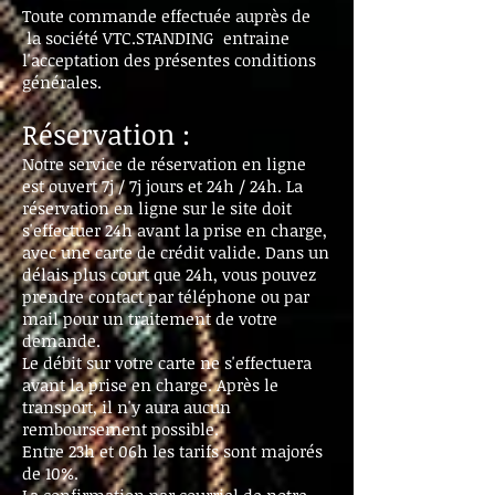
Toute commande effectuée auprès de
la société VTC.STANDING entraine
l'acceptation des présentes conditions
générales.
Réservation :
Notre service de réservation en ligne
est ouvert 7j / 7j jours et 24h / 24h. La
réservation en ligne sur le site doit
s'effectuer 24h avant la prise en charge,
avec une carte de crédit valide. Dans un
délais plus court que 24h, vous pouvez
prendre contact par téléphone ou par
mail pour un traitement de votre
demande.
Le débit sur votre carte ne s'effectuera
avant la prise en charge. Après le
transport, il n'y aura aucun
remboursement possible.
Entre 23h et 06h les tarifs sont majorés
de 10%.
La confirmation par courriel de notre