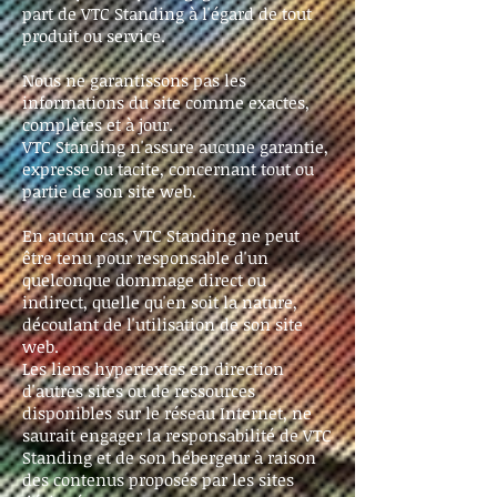
part de VTC Standing à l'égard de tout
produit ou service.
Nous ne garantissons pas les
informations du site comme exactes,
complètes et à jour.
VTC Standing n'assure aucune garantie,
expresse ou tacite, concernant tout ou
partie de son site web.
En aucun cas, VTC Standing ne peut
être tenu pour responsable d'un
quelconque dommage direct ou
indirect, quelle qu'en soit la nature,
découlant de l'utilisation de son site
web.
Les liens hypertextes en direction
d'autres sites ou de ressources
disponibles sur le réseau Internet, ne
saurait engager la responsabilité de VTC
Standing et de son hébergeur à raison
des contenus proposés par les sites