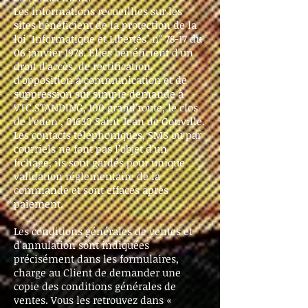
Les informations recueillies sur les
sites bénéficient de la protection de la
loi "Informatique et Libertés" n° 78-17 du
06 janvier 1978. Elles bénéficient d'un
droit d'accès, de rectification,
d'opposition à communication et de
suppression sur simple demande à
VTC.STANDING, 100 grand’route, le clos
de l’eden , 01630 Saint Jean de Gonville.
Les contacts téléphoniques, SMS ou par
courriels ne font pas l’objet d’un
fichage, ils sont gardés pour unique
validation réglementaire de la
commande et sont effacés après
paiement.
Les conditions générales de ventes et
d'annulation sont indiquées
précisément dans les formulaires,
charge au Client de demander une
copie des conditions générales de
ventes. Vous les retrouvez dans «