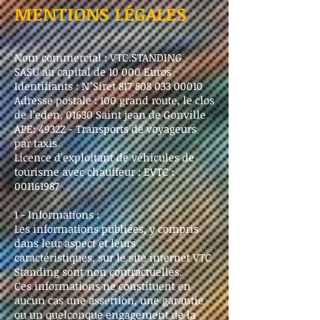
MENTIONS LÉGALES
Nom commercial : VTC.STANDING
SASU au capital de 10 000 Euros
Identifiants : N°Siret
817 808 033 00010
Adresse postale : 100 grand route, le clos
de l’eden, 01630 Saint jean de Gonville
APE: 4932Z - Transports de voyageurs
par taxis
Licence d'exploitant de véhicules de
tourisme avec chauffeur : EVTC :
001161987
1 - Informations :
Les informations publiées, y compris
dans leur aspect et leurs
caractéristiques, sur le site internet VTC
Standing sont non contractuelles.
Ces informations ne constituent en
aucun cas une assertion, une garantie
ou un quelconque engagement de la